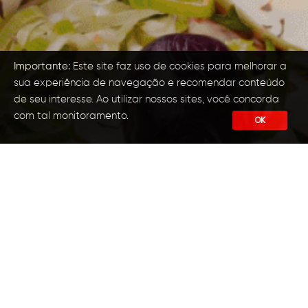
Importante:
Este site faz uso de cookies para melhorar a
sua experiência de navegação e recomendar conteúdo
de seu interesse. Ao utilizar nossos sites, você concorda
com tal monitoramento.
OK
Suporte ao Cliente
(11) 5083-4780